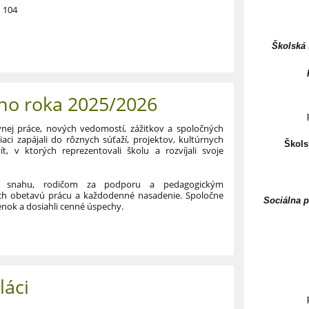
n 104
Školská 
ho roka 2025/2026
vnej práce, nových vedomostí, zážitkov a spoločných
aci zapájali do rôznych súťaží, projektov, kultúrnych
Škols
ít, v ktorých reprezentovali školu a rozvíjali svoje
 snahu, rodičom za podporu a pedagogickým
h obetavú prácu a každodenné nasadenie. Spoločne
Sociálna 
nok a dosiahli cenné úspechy.
láci