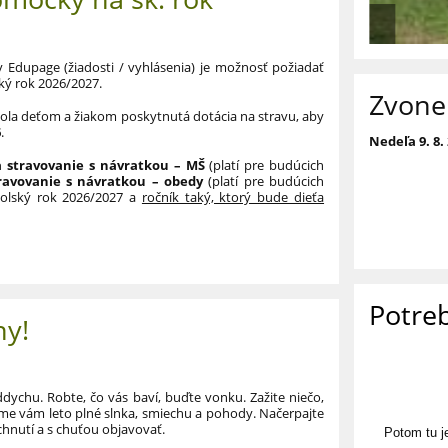
v Edupage (žiadosti / vyhlásenia)
je možnosť
požiadať
ský rok 2026/2027.
Zvone
 bola deťom a žiakom poskytnutá dotácia na stravu, aby
6
.
Nedeľa 9. 8.
a stravovanie s návratkou – MŠ
(platí pre budúcich
travovanie s návratkou – obedy
(platí pre budúcich
školský rok 2026/2027 a
ročník taký, ktorý bude dieťa
Potre
ny!
ddychu. Robte, čo vás baví, buďte vonku. Zažite niečo,
me vám leto plné slnka, smiechu a pohody. Načerpajte
chnutí a s chuťou objavovať.
Potom tu j