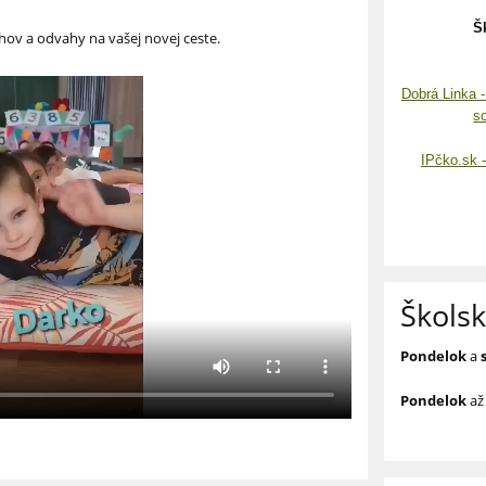
Š
chov a odvahy na vašej novej ceste.
Dobrá Linka 
s
IPčko.sk -
Školsk
Pondelok
a
Pondelok
a