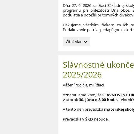
jún
Dňa 27. 6. 2026 sa žiaci Základnej ško
2026:
programu pri príležitosti Dňa obce. 
podujatia a potešili prítomných divák
Ďakujeme všetkým žiakom za ich sn
Poďakovanie patrí aj pedagógom, ktorí s
Vystúpenie
Čítať viac
žiakov
pri
príležitosti
Slávnostné ukonče
Dňa
obce:
2025/2026
Vážení rodičia, milí žiaci,
oznamujeme Vám, že
SLÁVNOSTNÉ UK
v utorok
30. júna o 8.00 hod.
v telocvič
V tento deň
prevádzka
materskej škol
Prevádzka v
ŠKD
nebude.