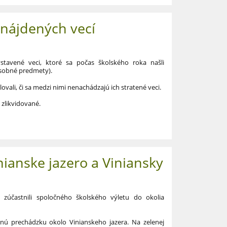
 nájdených vecí
avené veci, ktoré sa počas školského roka našli
 osobné predmety).
ovali, či sa medzi nimi nenachádzajú ich stratené veci.
zlikvidované.
nianske jazero a Viniansky
y zúčastnili spoločného školského výletu do okolia
emnú prechádzku okolo Vinianskeho jazera. Na zelenej