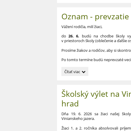
Oznam - prevzatie
Vážení rodičia, milí žiaci,
do
26. 6.
budú na chodbe školy vyst
v priestoroch školy (oblečenie a ďalšie
Prosíme žiakov a rodičov, aby si skontrol
Po tomto termíne budú neprevzaté veci 
Oznam
Čítať viac
-
prevzatie
nájdených
Školský výlet na Vi
vecí:
hrad
Dňa 19. 6. 2026 sa žiaci našej škol
Vinianskeho jazera.
Žiaci 1. a 2. ročníka absolvovali príj