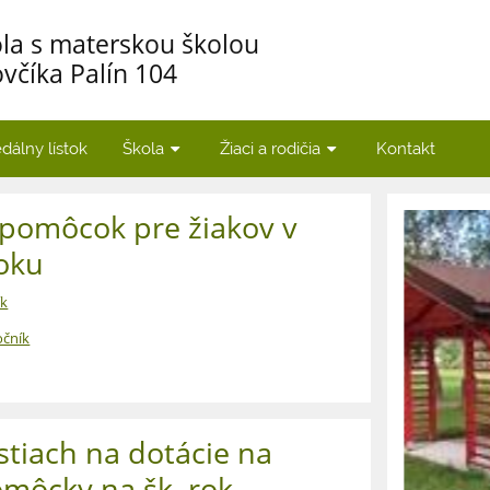
la s materskou školou
včíka Palín 104
dálny lístok
Škola
Žiaci a rodičia
Kontakt
pomôcok pre žiakov v
oku
ík
očník
stiach na dotácie na
omôcky na šk. rok