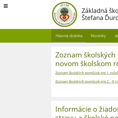
Základná ško
Štefana Ďuro
Hlavná stránka
Novinky
Je
Hlavná
Zoznam školských 
stránka
novom školskom r
Zoznam školských pomôcok pre 1. ročn
Zoznam školských pomôcok pre 2. - 9. r
Informácie o žiado
stravu a školské p