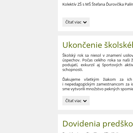
šk.
Kolektív ZŠ s MŠ Štefana Ďurovčíka Palí
rok
2026/2027:
A
Čítať viac
teraz
už
prázdniny!:
Ukončenie školské
Školský rok sa niesol v znamení usilo
úspechov. Počas celého roka sa naši ži
podujatí, exkurzií aj športových aktiv
schopnosti.
Ďakujeme všetkým žiakom za ich
i nepedagogickým zamestnancom za ic
sme vytvorili množstvo pekných spomie
Ukončenie
Čítať viac
školského
roka
2025/2026:
Dovidenia predško