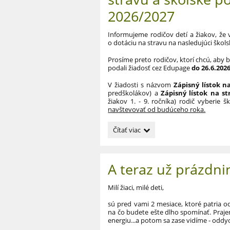
2026/2027
Informujeme rodičov detí a žiakov, že 
o dotáciu na stravu
na nasledujúci škol
Prosíme preto rodičov, ktorí chcú, aby
podali žiadosť cez Edupage
do 26.6.202
V žiadosti s názvom
Zápisný lístok n
predškolákov) a
Zápisný lístok na s
žiakov 1. - 9. ročníka) rodič vyberie 
navštevovať od budúceho roka.
Informácie
Čítať viac
o
žiadostiach
na
A teraz už prázdni
dotácie
na
stravu
Milí žiaci, milé deti,
a
školské
sú pred vami 2 mesiace, ktoré patria o
na čo budete ešte dlho spomínať. Praje
pomôcky
energiu...a potom sa zase vidíme - oddy
na