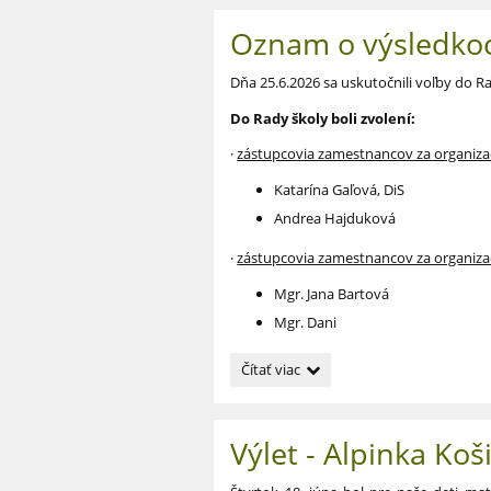
Oznam o výsledkoc
Dňa 25.6.2026 sa uskutočnili voľby do Ra
Do Rady školy boli zvolení:
·
zástupcovia zamestnancov za organiz
Katarína Gaľová, DiS
Andrea Hajduková
·
zástupcovia zamestnancov za organiza
Mgr. Jana Bartová
Mgr. Dani
Oznam
Čítať viac
o
výsledkoch
volieb
Výlet - Alpinka Koš
do
Rady
školy: