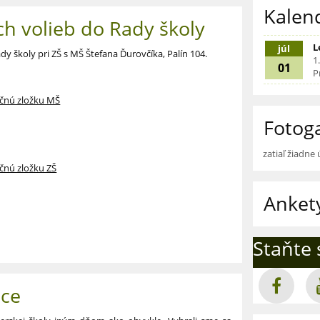
Kalen
h volieb do Rady školy
L
júl
dy školy pri ZŠ s MŠ Štefana Ďurovčíka, Palín 104.
1.
01
P
ačnú zložku MŠ
Fotoga
zatiaľ žiadne
čnú zložku ZŠ
Anket
Staňte
ice