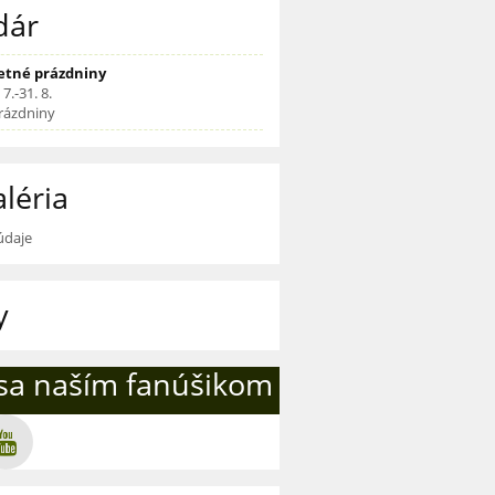
dár
etné prázdniny
 7.-31. 8.
rázdniny
léria
 údaje
y
 sa naším fanúšikom