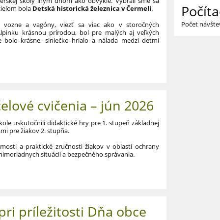
terskej školy iným dňom ako obvykle. Vybrali sme sa
Počíta
cieľom bola
Detská historická železnica v Čermeli
.
Počet návšte
é vozne a vagóny, viezť sa viac ako v storočných
lpinku krásnou prírodou, bol pre malých aj veľkých
 bolo krásne, slniečko hrialo a nálada medzi detmi
čelové cvičenia – jún 2026
kole uskutočnili didaktické hry pre 1. stupeň základnej
mi pre žiakov 2. stupňa.
mosti a praktické zručnosti žiakov v oblasti ochrany
a mimoriadnych situácií a bezpečného správania.
ri príležitosti Dňa obce