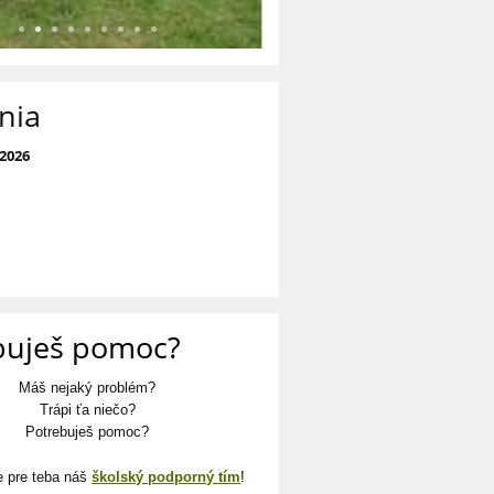
nia
 2026
buješ pomoc?
Máš nejaký problém?
Trápi ťa niečo?
Potrebuješ pomoc?
e pre teba náš
školský podporný tím
!