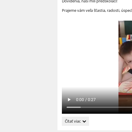
Dovidenia, naši milí predškoláci!
Prajeme vám veľa šťastia, radosti, úspe
Dovidenia
Čítať viac
predškoláci: