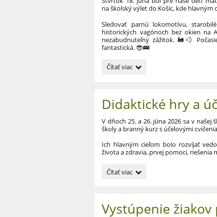
Štvrtok 18. júna bol pre naše deti ma
na školský výlet do Košíc, kde hlavným 
Sledovať parnú lokomotívu, starobil
historických vagónoch bez okien na A
nezabudnuteľný zážitok. 🚂💨 Počasie
fantastická. 😎🚌
Výlet
Čítať viac
-
Alpinka
Košice:
Didaktické hry a ú
V dňoch 25. a 26. júna 2026 sa v našej š
školy a branný kurz s účelovými cvičenia
Ich hlavným cieľom bolo rozvíjať vedo
života a zdravia, prvej pomoci, riešeni
Didaktické
Čítať viac
hry
a
účelové
Vystúpenie žiakov p
cvičenia
–