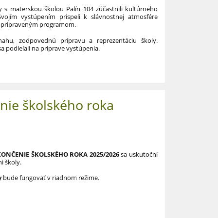
ly s materskou školou Palín 104 zúčastnili kultúrneho
Svojím vystúpením prispeli k slávnostnej atmosfére
ov pripraveným programom.
ahu, zodpovednú prípravu a reprezentáciu školy.
a podieľali na príprave vystúpenia.
nie školského roka
ONČENIE ŠKOLSKÉHO ROKA 2025/2026
sa uskutoční
ni školy.
y
bude fungovať v riadnom režime.