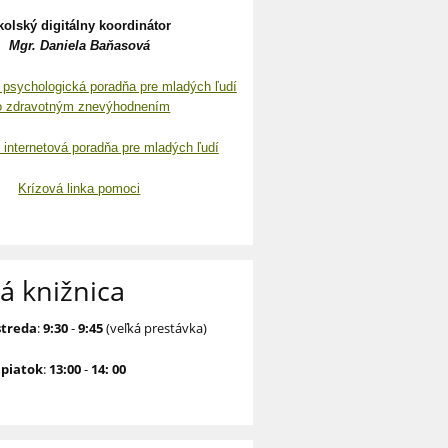
kolský digitálny koordinátor
Mgr. Daniela Baňasová
- psychologická poradňa pre mladých ľudí
o zdravotným znevýhodnením
 internetová poradňa pre mladých ľudí
Krízová linka pomoci
á knižnica
streda
:
9:30
-
9:45
(veľká prestávka)
ž
piatok
:
13:00
-
14: 00