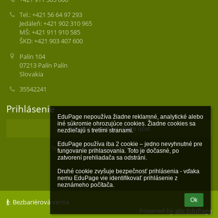
Tel.: +421 56 64 97 293
Jedáleň: +421 902 310 965
MŠ: +421 911 910 585
ŠKD: +421 903 407 600
Palín 104
07213 Palín Palín
Slovakia
35542241
Prihlásenie
EduPage nepoužíva žiadne reklamné, analytické alebo 
iné súkromie ohrozujúce cookies. Žiadne cookies sa 
Prihlásiť sa cez EduPage účet
nezdieľajú s tretími stranami.

EduPage používa iba 2 cookie – jedno nevyhnutné pre 
Neviem prihlasovacie meno alebo heslo
fungovanie prihlasovania. Toto je dočasné, po 
zatvorení prehliadača sa odstráni.

Druhé cookie zvyšuje bezpečnosť prihlásenia - vďaka 
nemu EduPage vie identifikovať prihlásenie z 
neznámeho počítača.
Ok
Bezbariérová verzia
Powered by
aSc EduPage