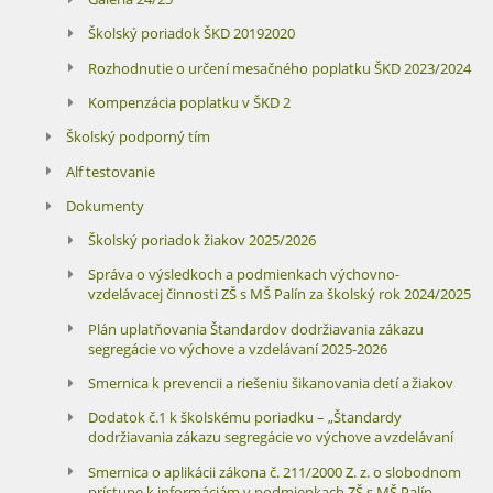
Školský poriadok ŠKD 20192020
Rozhodnutie o určení mesačného poplatku ŠKD 2023/2024
Kompenzácia poplatku v ŠKD 2
Školský podporný tím
Alf testovanie
Dokumenty
Školský poriadok žiakov 2025/2026
Správa o výsledkoch a podmienkach výchovno-
vzdelávacej činnosti ZŠ s MŠ Palín za školský rok 2024/2025
Plán uplatňovania Štandardov dodržiavania zákazu
segregácie vo výchove a vzdelávaní 2025-2026
Smernica k prevencii a riešeniu šikanovania detí a žiakov
Dodatok č.1 k školskému poriadku – „Štandardy
dodržiavania zákazu segregácie vo výchove a vzdelávaní
Smernica o aplikácii zákona č. 211/2000 Z. z. o slobodnom
prístupe k informáciám v podmienkach ZŠ s MŠ Palín