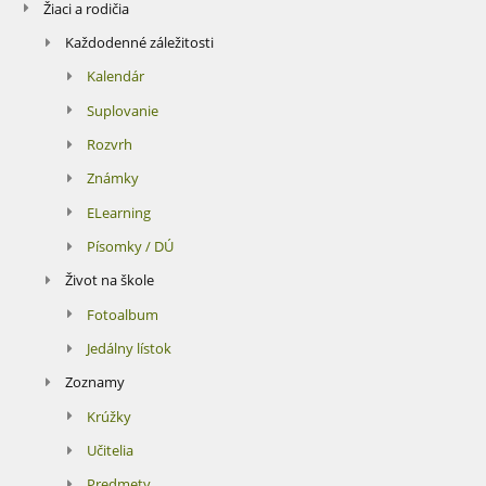
Žiaci a rodičia
Každodenné záležitosti
Kalendár
Suplovanie
Rozvrh
Známky
ELearning
Písomky / DÚ
Život na škole
Fotoalbum
Jedálny lístok
Zoznamy
Krúžky
Učitelia
Predmety