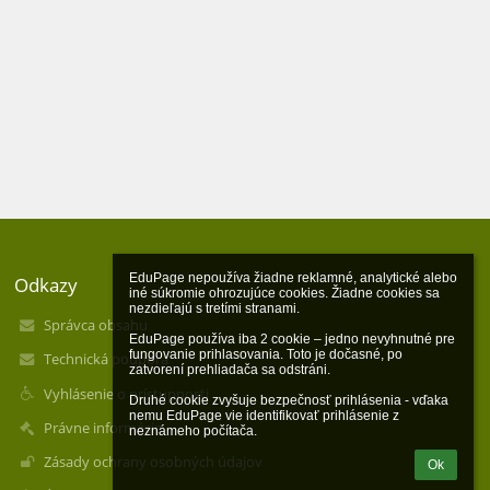
EduPage nepoužíva žiadne reklamné, analytické alebo 
Odkazy
iné súkromie ohrozujúce cookies. Žiadne cookies sa 
nezdieľajú s tretími stranami.

Správca obsahu
EduPage používa iba 2 cookie – jedno nevyhnutné pre 
fungovanie prihlasovania. Toto je dočasné, po 
Technická podpora
zatvorení prehliadača sa odstráni.

Vyhlásenie o prístupnosti
Druhé cookie zvyšuje bezpečnosť prihlásenia - vďaka 
nemu EduPage vie identifikovať prihlásenie z 
Právne informácie
neznámeho počítača.
Zásady ochrany osobných údajov
Ok