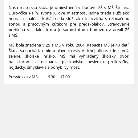
Naša materská škola je umiestnená v budove ZŠ s MŠ Štefana
Ďurovčíka Palín. Tvoria ju dve miestnosti, jedna trieda slúži ako
herňa a spálňa, druhá trieda slúži ako telocvičňa s relaxačnou
zónou a pracovným kútikom pre predškolákov. Stravovanie
prebieha v jedálni, ktorá je samostatnou budovou v areáli ZŠ
s MŠ.
MŠ bola zriadená v ZŠ s MŠ v roku 2004. Kapacita MŠ je 40 detí.
Škola sa nachádza mimo hlavnej cesty v tichej uličke, kde je veľa
zelene, školské ihrisko. MŠ má vyhradený školský dvor,
na ktorom sa nachádza pieskovisko, besiedka, preliezačky,
hojdačky, šmykľavka a pohyblivý most.
Prevádzka v MŠ: 6.30 - 17.00