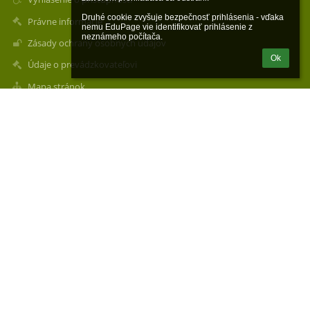
Druhé cookie zvyšuje bezpečnosť prihlásenia - vďaka 
Právne informácie
nemu EduPage vie identifikovať prihlásenie z 
neznámeho počítača.
Zásady ochrany osobných údajov
Ok
Údaje o prevádzkovateľovi
Mapa stránok
O nás
Kontakt
Novinky
Kontakty
Základná škola s materskou školou Štefana Ďurovčíka Palín 104
zssmspalin@zssmspalin.sk
webmaster@zssmspalin.sk
+421 911 305 600
Tel.: +421 56 64 97 293
Jedáleň: +421 902 310 965