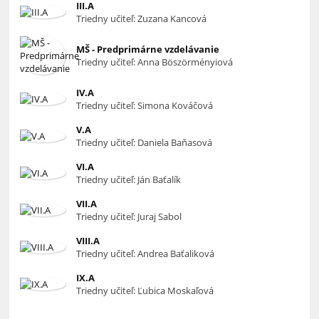
III.A
Triedny učiteľ: Zuzana Kancová
MŠ - Predprimárne vzdelávanie
Triedny učiteľ: Anna Böszörményiová
IV.A
Triedny učiteľ: Simona Kováčová
V.A
Triedny učiteľ: Daniela Baňasová
VI.A
Triedny učiteľ: Ján Baťalík
VII.A
Triedny učiteľ: Juraj Sabol
VIII.A
Triedny učiteľ: Andrea Baťaliková
IX.A
Triedny učiteľ: Ľubica Moskaľová