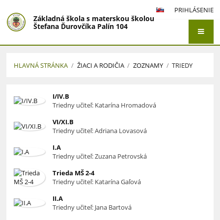
PRIHLÁSENIE
Základná škola s materskou školou
Štefana Ďurovčíka Palín 104
HLAVNÁ STRÁNKA
/
ŽIACI A RODIČIA
/
ZOZNAMY
/
TRIEDY
Triedy
I/IV.B
Triedny učiteľ: Katarína Hromadová
VI/XI.B
Triedny učiteľ: Adriana Lovasová
I.A
Triedny učiteľ: Zuzana Petrovská
Trieda MŠ 2-4
Triedny učiteľ: Katarína Gaľová
II.A
Triedny učiteľ: Jana Bartová