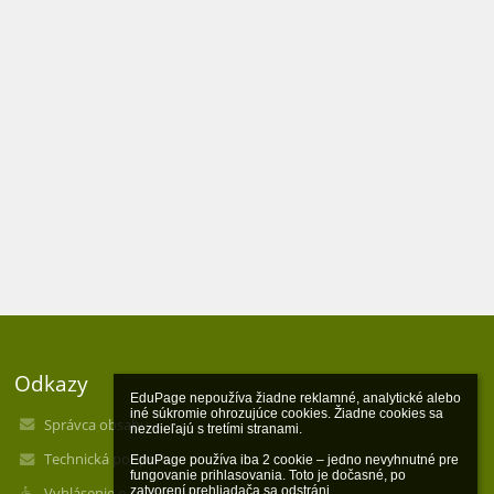
Odkazy
EduPage nepoužíva žiadne reklamné, analytické alebo 
iné súkromie ohrozujúce cookies. Žiadne cookies sa 
Správca obsahu
nezdieľajú s tretími stranami.

Technická podpora
EduPage používa iba 2 cookie – jedno nevyhnutné pre 
fungovanie prihlasovania. Toto je dočasné, po 
zatvorení prehliadača sa odstráni.

Vyhlásenie o prístupnosti