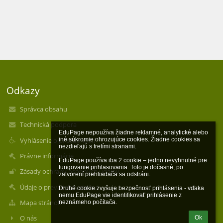
Odkazy
Správca obsahu
Technická podpora
EduPage nepoužíva žiadne reklamné, analytické alebo 
Vyhlásenie o prístupnosti
iné súkromie ohrozujúce cookies. Žiadne cookies sa 
nezdieľajú s tretími stranami.

Právne informácie
EduPage používa iba 2 cookie – jedno nevyhnutné pre 
fungovanie prihlasovania. Toto je dočasné, po 
Zásady ochrany osobných údajov
zatvorení prehliadača sa odstráni.

Údaje o prevádzkovateľovi
Druhé cookie zvyšuje bezpečnosť prihlásenia - vďaka 
nemu EduPage vie identifikovať prihlásenie z 
Mapa stránok
neznámeho počítača.
O nás
Ok