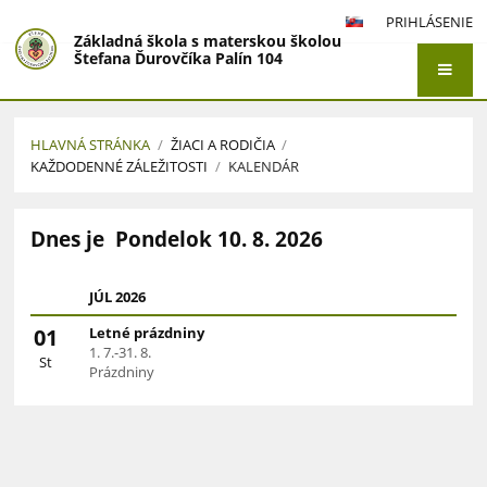
PRIHLÁSENIE
Základná škola s materskou školou
Štefana Ďurovčíka Palín 104
HLAVNÁ STRÁNKA
/
ŽIACI A RODIČIA
/
KAŽDODENNÉ ZÁLEŽITOSTI
/
KALENDÁR
Kalendár
Dnes je
Pondelok 10. 8. 2026
JÚL 2026
01
Letné prázdniny
1. 7.-31. 8.
St
Prázdniny