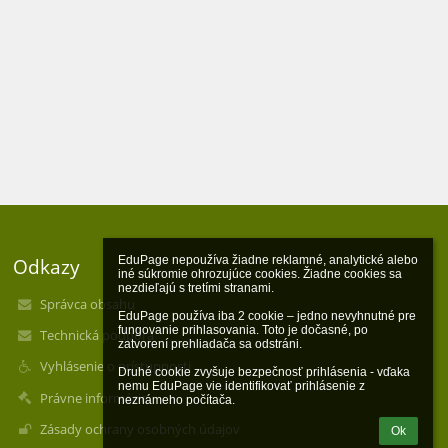
EduPage nepoužíva žiadne reklamné, analytické alebo 
Odkazy
iné súkromie ohrozujúce cookies. Žiadne cookies sa 
nezdieľajú s tretími stranami.

Správca obsahu
EduPage používa iba 2 cookie – jedno nevyhnutné pre 
fungovanie prihlasovania. Toto je dočasné, po 
Technická podpora
zatvorení prehliadača sa odstráni.

Vyhlásenie o prístupnosti
Druhé cookie zvyšuje bezpečnosť prihlásenia - vďaka 
nemu EduPage vie identifikovať prihlásenie z 
Právne informácie
neznámeho počítača.
Zásady ochrany osobných údajov
Ok