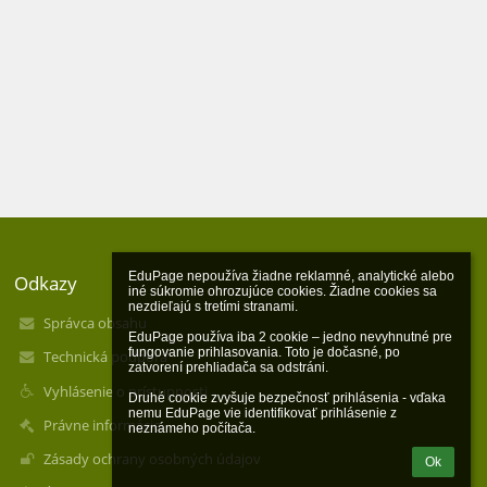
EduPage nepoužíva žiadne reklamné, analytické alebo 
Odkazy
iné súkromie ohrozujúce cookies. Žiadne cookies sa 
nezdieľajú s tretími stranami.

Správca obsahu
EduPage používa iba 2 cookie – jedno nevyhnutné pre 
fungovanie prihlasovania. Toto je dočasné, po 
Technická podpora
zatvorení prehliadača sa odstráni.

Vyhlásenie o prístupnosti
Druhé cookie zvyšuje bezpečnosť prihlásenia - vďaka 
nemu EduPage vie identifikovať prihlásenie z 
Právne informácie
neznámeho počítača.
Zásady ochrany osobných údajov
Ok