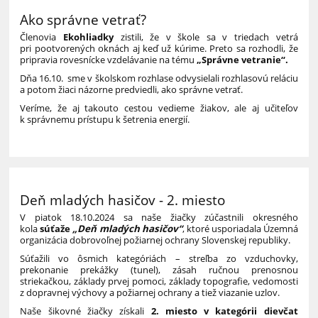
Ako správne vetrať?
Členovia
Ekohliadky
zistili, že v škole sa v triedach vetrá
pri pootvorených oknách aj keď už kúrime. Preto sa rozhodli, že
pripravia rovesnícke vzdelávanie na tému
„Správne vetranie“.
Dňa 16.10. sme v školskom rozhlase odvysielali rozhlasovú reláciu
a potom žiaci názorne predviedli, ako správne vetrať.
Veríme, že aj takouto cestou vedieme žiakov, ale aj učiteľov
k správnemu prístupu k šetrenia energií.
Deň mladých hasičov - 2. miesto
V piatok 18.10.2024 sa naše žiačky zúčastnili okresného
kola
súťaže
„Deň mladých hasičov“
, ktoré usporiadala Územná
organizácia dobrovoľnej požiarnej ochrany Slovenskej republiky.
Súťažili vo ôsmich kategóriách – streľba zo vzduchovky,
prekonanie prekážky (tunel), zásah ručnou prenosnou
striekačkou, základy prvej pomoci, základy topografie, vedomosti
z dopravnej výchovy a požiarnej ochrany a tiež viazanie uzlov.
Naše šikovné žiačky získali
2. miesto v kategórii dievčat