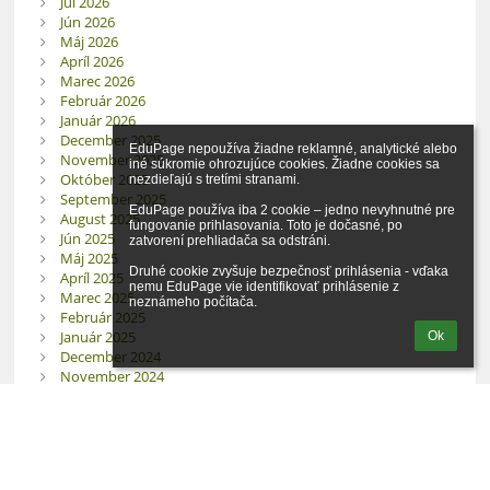
Júl 2026
Jún 2026
Máj 2026
Apríl 2026
Marec 2026
Február 2026
Január 2026
December 2025
EduPage nepoužíva žiadne reklamné, analytické alebo 
November 2025
iné súkromie ohrozujúce cookies. Žiadne cookies sa 
Október 2025
nezdieľajú s tretími stranami.

September 2025
EduPage používa iba 2 cookie – jedno nevyhnutné pre 
August 2025
fungovanie prihlasovania. Toto je dočasné, po 
Jún 2025
zatvorení prehliadača sa odstráni.

Máj 2025
Druhé cookie zvyšuje bezpečnosť prihlásenia - vďaka 
Apríl 2025
nemu EduPage vie identifikovať prihlásenie z 
Marec 2025
neznámeho počítača.
Február 2025
Január 2025
Ok
December 2024
November 2024
Október 2024
September 2024
August 2024
Jún 2024
Všetky