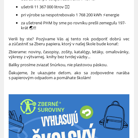
ušetrili 11 367 000 litrov 🏊‍♂️
pri výrobe sa nespotrebovalo 1 768 200 kWh ⚡energie
za ušetrené PHM by sme po rovníku prešli zemeguľu 197-
krát 🌏!!!
Verili by ste? Pozývame Vás aj tento rok podporiť dobrú vec
a zúčastniť sa Zberu papiera, ktorý v našej škole bude konať:
Zbierame: noviny, časopisy, zošity, katalógy, letáky, omaľovánky,
výkresy z výtvarnej, knihy bez tvrdej väzby...
Balíky prosíme zviazať šnúrkou, nie plastovou páskou.
Ďakujeme, že ukazujete deťom, ako sa zodpovedne narába
s papierovým odpadom a pomáhate školám!