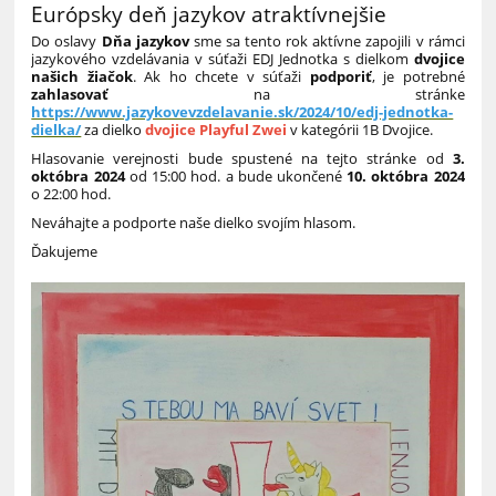
Európsky deň jazykov atraktívnejšie
Do oslavy
Dňa jazykov
sme sa tento rok aktívne zapojili v rámci
jazykového vzdelávania v súťaži EDJ Jednotka s dielkom
dvojice
našich žiačok
. Ak ho chcete v súťaži
podporiť
, je potrebné
zahlasovať
na stránke
https://www.jazykovevzdelavanie.sk/2024/10/edj-jednotka-
dielka/
za dielko
dvojice Playful Zwei
v kategórii 1B Dvojice.
Hlasovanie verejnosti bude spustené na tejto stránke od
3.
októbra 2024
od 15:00 hod. a bude ukončené
10. októbra 2024
o 22:00 hod.
Neváhajte a podporte naše dielko svojím hlasom.
Ďakujeme