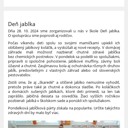
Deň jablka
Dňa 28. 10. 2024 sme zorganizovali u nás v škole Deň jablka.
O spoluprácu sme poprosili aj rodičov.
Počas víkendu deti spolu so svojimi mamičkami upiekli ich
obľúbený jablkový koláčik, a vyskúšali aj nové recepty. V domácej
záhrade mali možnosť nazbierať chutné zdravé jabĺčka
bez chemických postrekov. V pondelok sa podelili so spolužiakmi,
pripravili si spoločné pohostenie. Jablkové muffiny, záviny boli
úžasné a chutné. Zaujímavou bola aj ochutnávka rôznych druhov
jabĺk, predovšetkým z vlastných záhrad alebo od slovenských
pestovateľov.
Zistili sme, že aj „škaredé“ a otlčené jablko nemusíme vyhodiť,
pretože práve také je chutné a dokonca sladšie. Po koláčikoch
a domácich sušených jablkách, ktoré deti priniesli, sa len tak
zaprášilo. Jablčná desiata sa osvedčila. Žiaci vyšších ročníkov
pozbierali jablká v školskom sade a ponúkli ich spolužiakom.
Pondelková jabĺčková párty získala na popularite. Určite takýchto
zdravých dní by malo byť viac.