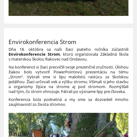
Envirokonferencia Strom
Dňa 18. októbra sa naši žiaci piateho ročníka zúčastnili
Envirokonferencie Strom
, ktorú organizovala Základná škola
s materskou školou Rakovec nad Ondavou.
Na konferencii si žiaci precvičili svoje prezenčné zručnosti. Úlohou
žiakov bolo vytvoriť PowerPointovú prezentáciu na tému
„Strom“. Vybrali sme si lipu malolistú rastúcu za školskou
jedálňou. Žiaci určovali vek a výšku stromu. Všímali si jeho stavbu
a organizmy žijúce na strome aj pod stromom. Rozmýšľali
nad tým, čo strom ohrozuje. Pátrali po význame lipy pre človeka.
Konferencia bola podnetná a my sme sa dozvedeli mnoho
zaujímavostí zo života stromov.