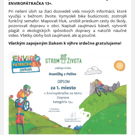
ENVIROPÁTRAČKA 13+.
Pri riešení úloh sa žiaci dozvedeli veľa nových informácii, ktoré
využijú v bežnom živote. Vymysleli bike budúcnosti, zostrojili
funkčný semafor. Mapovali hluk, urobili prieskum cesty do školy,
pozorovali dopravu v obci. Napísali zaujímavú báseň, vytvorili
plagát o ekologických spôsoboch dopravy a natočili náučné
video. Všetky úlohy boli zaujímavé, ale aj poučné.
Všetkým zapojeným žiakom k výhre srdečne gratulujeme!