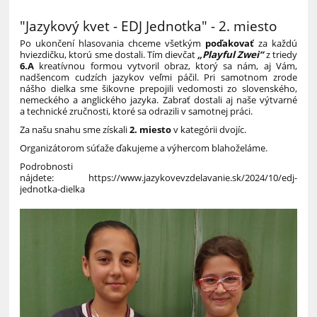
"Jazykový kvet - EDJ Jednotka" - 2. miesto
Po ukončení hlasovania chceme všetkým
poďakovať
za každú
hviezdičku, ktorú sme dostali. Tím dievčat
„Playful Zwei“
z triedy
6.A
kreatívnou formou vytvoril obraz, ktorý sa nám, aj Vám,
nadšencom cudzích jazykov veľmi páčil. Pri samotnom zrode
nášho dielka sme šikovne prepojili vedomosti zo slovenského,
nemeckého a anglického jazyka. Zabrať dostali aj naše výtvarné
a technické zručnosti, ktoré sa odrazili v samotnej práci.
Za našu snahu sme získali
2. miesto
v kategórii dvojíc.
Organizátorom súťaže ďakujeme a výhercom blahoželáme.
Podrobnosti
nájdete: https://www.jazykovevzdelavanie.sk/2024/10/edj-
jednotka-dielka