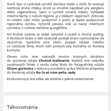
Starší žiaci si vyskúšali vyrobiť domáce maslo a zistili, že existujú
rastlinné druhy mlieka, ktoré sú vhodné napríklad pre alergikov
alebo vegetariánov. Sami si vyrobili ovsené mlieko. Vyhľadali
mliečne farmy v našom regióne aj v blízkych regiónoch. Zisťovali,
čo všetko nám môžu poskytnúť a prečo je lepšie podporovať
regionálnu výrobu. Vytvorili pexeso, kde sú názvy mliečnych
výrobkov v ruštine, nemčine aj angličtine.
Ani krúžok varenia sa nedal zahanbiť a uvarili si chutný puding.
V školskom klube si deti vyskúšali podojiť kravu (samozrejme nie
skutočnú). Spoločne sme všetci popíjali zdravé mliečko
vo vestibule školy, ktoré nám poskytli tety kuchárky zo školskej
kuchyne.
Okrem toho sme nakreslili mnoho krásnych obrázkov
do výtvarnej súťaže
Chutné maľovanie
, Nafotili sme niekoľko
zaujímavých fotiek z okolia našej školy do fotografickej súťaže
Očami gurmána
a dokonca posielame aj dva literárne príspevky
do literárnej súťaže
Na čo sú nám polia, sady
.
Konkurencia je síce veľká, ale dúfame v pekné umiestnenie!
Tekvicománia