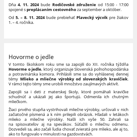
Dňa
4. 11. 2024
bude
Rodičovské združenie
od 15:00 - 17:00
spojené s
preplácaním cestovného
za september a október.
Od
5. – 8. 11. 2024
bude prebiehať
Plavecký výcvik
pre žiakov
1. – 4. ročníka.
Hovorme o jedle
V tomto školskom roku sme sa zapojili do XII. ročníka týždňa
Hovorme o jedle
, ktorý organizuje Slovenská poľnohospodárska
a potravinárska komora. Prihlásili sme sa do vyhlásenej dennej
témy
Mlieko a mliečne výrobky od slovenských kravičiek
.
V rámci tejto témy sme urobili množstvo zaujímavých aktivít.
Zapojili sa i deti z materskej školy, ktoré pomáhali kravičke
schudnúť a ukázali jej ako športujú. Odmenila ich chutným
mliečkom.
Žiaci prvého stupňa vystrihovali mliečne výrobky, určovali v nich
začiatočné písmená a k ním prilepili obrázok. Hľadali v letákoch
mlieko a mliečne výrobky. Našli ich vyše 50. Zahrali sa
na spisovateľov aj na spevákov. Súťažili o mliečnu odmenu.
Dozvedeli sa, ako začali ľudia chovať zvieratá pre mlieko, ale aj to,
ako to fungovalo v minulosti na gazdovstvách.