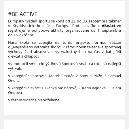
#BE ACTIVE
Európsky týždeň športu sa koná od 23. do 30. septembra takmer
v štyridsiatich krajinách Európy. Pod hlavičkou
#BeActive
registrujeme pohybové aktivity organizované od 1. septembra
do 15. októbra.
Naša škola sa zapojila do tohto projektu formou súťaže
o „Najlepšieho vytrvalca školy“. V rámci hodín telesnej a športovej
výchovy žiaci absolvovali vytrvalostný beh na čas v kategórií
dievčat a chlapcov.
Vyhodnotili sme celotýždňovú športovú snahu a toto sú najlepší
vytrvalci.
V kategórií chlapcov: 1. Marek Šmatár, 2. Samuel Pužo, 3. Samuel
Ondila.
V kategórii dievčat: 1. Bianka Molnárová, 2. Karin Vajdová, 3. Kiara
Ondová
Víťazom srdečne blahoželáme.