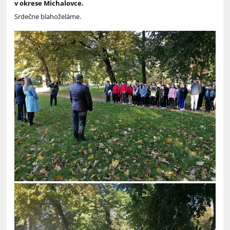
v okrese Michalovce.
Srdečne blahoželáme.