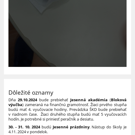
Dôležité oznamy
Dňa
29.10.2024
bude prebiehať
Jesenná akadémia
(
Bloková
výučba
) zameraná na finančnú gramotnosť. Žiaci prvého stupňa
budú mať 4. vyučovacie hodiny. Prevádzka ŠKD bude prebiehať
v riadnom čase. Žiaci druhého stupňa budú mať 5 vyučovacích
hodín. Je potrebné si priniesť peračník a desiatu.
30. - 31. 10. 2024
budú
Jesenné prázdniny
. Nástup do školy je
4.11. 2024 v pondelok.