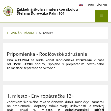
PRIHLÁSENIE
Základná škola s materskou školou
Štefana Ďurovčíka Palín 104
HLAVNÁ STRÁNKA
/
NOVINKY
Novinky
Pripomienka - Rodičovské združenie
Dňa
4.11.2024
sa bude konať
Rodičovské združenie
v čase
od
15:00
-
17:00
hodiny, spojené s preplácaním cestovného
za mesiace september a október.
1. miesto - Enviropátračka 13+
Začiatkom školského roka sa členovia klubu „Rosničky“ zamerali
na problematiku dopravy. Vďaka svojej usilovnosti a tvorivej
práci získal
1. miesto v celoslovenskej súťaži