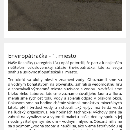
Enviropátračka - 1. miesto
Naše Rosničky (kategória 13+) opäť potvrdili, že patria k najlepším
riešiteľom celoslovenskej súťaže Enviropátračka, kde za svoju
snahu a usilovnosť opäť získali 1. miesto.
Tentokrát sa úlohy niesli v znamení vody. Oboznámili sme sa
s vodným bohatstvom na Slovensku, zahrali si vedomostnú hru
a spoznávali významné miesta súvisiace s vodou. Navštívili sme
blízku rieku Laborec, kde sme zaznamenávali jeho faunu a flóru,
merali sme rýchlosť toku vody a zbierali odpad v blízkom okolí.
Pokusom sme na hodine chémie skúmali množstvo minerálnych
látok, pH i tvrdosť vody a zisťovali, aký vplyv má tvrdá voda
na ľudský organizmus. Na hodinách technickej výchovy sme sa
zahrali na vynálezcov a vytvorili maketu našej dediny spolu s jej
neodmysliteľným symbolom – vodným mlynom. Oboznámili sme
sa s pojmom „vodná stopa“ a naučili sa, ako vieme šetriť vodou aj