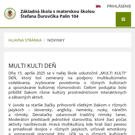
PRIHLÁSENIE
Základná škola s materskou školou
Štefana Ďurovčíka Palín 104
HLAVNÁ STRÁNKA
/
NOVINKY
Novinky
MULTI KULTI DEŇ
Dňa 15. apríla 2025 sa v našej škole uskutočnil „MULTI KULTI“
DEŇ, ktorý bol zameraný na podporu multikultúrneho
vzdelávania, zvyšovanie povedomia o rôznych kultúrach
a spoznávanie kultúrnej rôznorodosti. Cieľom podujatia bolo
priblížiť žiakom rôzne kultúry prostredníctvom interaktívnych
a zábavných aktivít.
V úvode sa staršie žiačky prihovorili všetkým žiakom v rôznych
jazykoch – slovensky, anglicky, nemecky, rusky, nárečím
a rómsky. Deviatačky zatancovali tradičný rómsky tanec.
Moderátori predstavili jednotlivé stanovištia, ktoré žiaci počas
aktivity navštevovali. Hravá multikultúra, kde hrali žiaci pexeso
a priraďovali dvojice v rôznych jazykoch, určovali emotikony
a vypracovali pracovné listy. Učili sa o rôznych kultúrach