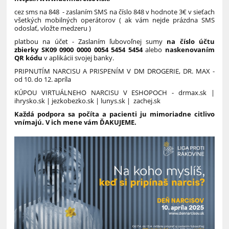
cez sms na 848 - zaslaním SMS na číslo 848 v hodnote 3€ v sieťach
všetkých mobilných operátorov ( ak vám nejde prázdna SMS
odoslať, vložte medzeru )
platbou na účet - Zaslaním ľubovoľnej sumy
na číslo účtu
zbierky SK09 0900 0000 0054 5454 5454
alebo
naskenovaním
QR kódu
v aplikácii svojej banky.
PRIPNUTÍM NARCISU A PRISPENÍM V DM DROGERIE, DR. MAX -
od 10. do 12. apríla
KÚPOU VIRTUÁLNEHO NARCISU V ESHOPOCH - drmax.sk |
ihrysko.sk | jezkobezko.sk | lunys.sk | zachej.sk
Každá podpora sa počíta a pacienti ju mimoriadne citlivo
vnímajú.
V ich mene vám ĎAKUJEME.