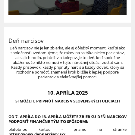
Deň narcisov
Deň narcisov nie je len zbierka, ale aj dôležitý moment, keď si ako
spoločnosť uvedomujeme, že rakovina sa týka nielen pacientov,
ale aj ich rodín, priateľov a kolegov. Je to deň, keď spoločne
ukážeme, že nikto nemusí v tejto náročnej situácii zostať sám.
Každý príspevok, každý pripnutý narcis a každý človek, ktorý sa
rozhodne pomôcť, znamená krok bližšie k lepšej podpore
pacientov a efektívnejšej pomoci.
10. APRÍLA 2025
SI MÔŽETE PRIPNÚŤ NARCIS V SLOVENSKÝCH ULICIACH
OD 7. APRÍLA DO 13. APRÍLA MÔŽETE ZBIERKU DEŇ NARCISOV
PODPORIŤ FINANČNE TÝMITO SPÔSOBMI:
platobnou kartou - priamo na stránke
https://www.dennarcisov.sk/