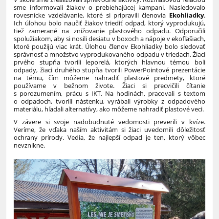
sme informovali žiakov o prebiehajúcej kampani. Nasledovalo
rovesnícke vzdelávanie, ktoré si pripravili členovia
Ekohliadky
.
Ich úlohou bolo naučiť žiakov triediť odpad, ktorý vyprodukujú,
tiež zamerané na znižovanie plastového odpadu. Odporučili
spolužiakom, aby si nosili desiatu v boxoch a nápoje v ekofľašiach,
ktoré použijú viac krát. Úlohou členov Ekohliadky bolo sledovať
správnosť a množstvo vyprodukovaného odpadu v triedach. Žiaci
prvého stupňa tvorili leporelá, ktorých hlavnou témou boli
odpady, žiaci druhého stupňa tvorili PowerPointové prezentácie
na tému, čím môžeme nahradiť plastové predmety, ktoré
používame v bežnom živote. Žiaci si precvičili čítanie
s porozumením, prácu s IKT. Na hodinách, pracovali s textom
o odpadoch, tvorili nástenku, vyrábali výrobky z odpadového
materiálu, hľadali alternatívy, ako môžeme nahradiť plastové veci.
V závere si svoje nadobudnuté vedomosti preverili v kvíze.
Veríme, že vďaka naším aktivitám si žiaci uvedomili dôležitosť
ochrany prírody. Vedia, že najlepší odpad je ten, ktorý vôbec
nevznikne.