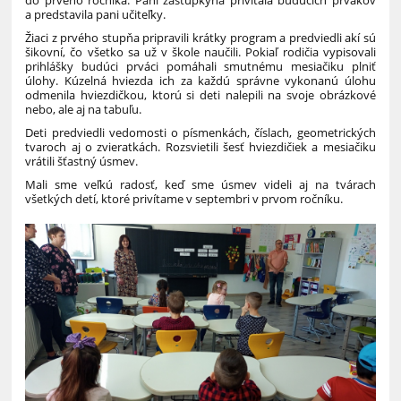
a predstavila pani učiteľky.
Žiaci z prvého stupňa pripravili krátky program a predviedli akí sú
šikovní, čo všetko sa už v škole naučili. Pokiaľ rodičia vypisovali
prihlášky budúci prváci pomáhali smutnému mesiačiku plniť
úlohy. Kúzelná hviezda ich za každú správne vykonanú úlohu
odmenila hviezdičkou, ktorú si deti nalepili na svoje obrázkové
nebo, ale aj na tabuľu.
Deti predviedli vedomosti o písmenkách, číslach, geometrických
tvaroch aj o zvieratkách. Rozsvietili šesť hviezdičiek a mesiačiku
vrátili šťastný úsmev.
Mali sme veľkú radosť, keď sme úsmev videli aj na tvárach
všetkých detí, ktoré privítame v septembri v prvom ročníku.