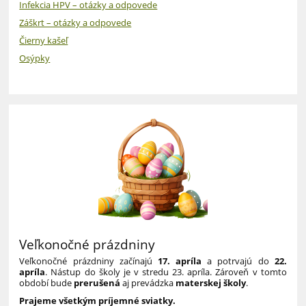
Infekcia HPV – otázky a odpovede
Záškrt – otázky a odpovede
Čierny kašeľ
Osýpky
Veľkonočné prázdniny
Veľkonočné
prázdniny začínajú
17. apríla
a potrvajú do
22
.
apríla
. Nástup do školy je v stredu 23. apríla. Zároveň v tomto
období bude
prerušená
aj prevádzka
materskej školy
.
Prajeme všetkým príjemné sviatky.