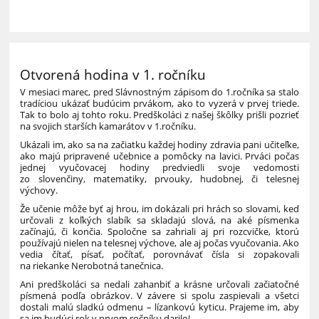
Otvorená hodina v 1. ročníku
V mesiaci marec, pred Slávnostným zápisom do 1.ročníka sa stalo
tradíciou ukázať budúcim prvákom, ako to vyzerá v prvej triede.
Tak to bolo aj tohto roku. Predškoláci z našej škôlky prišli pozrieť
na svojich starších kamarátov v 1.ročníku.
Ukázali im, ako sa na začiatku každej hodiny zdravia pani učiteľke,
ako majú pripravené učebnice a pomôcky na lavici. Prváci počas
jednej vyučovacej hodiny predviedli svoje vedomosti
zo slovenčiny, matematiky, prvouky, hudobnej, či telesnej
výchovy.
Že učenie môže byť aj hrou, im dokázali pri hrách so slovami, keď
určovali z koľkých slabík sa skladajú slová, na aké písmenka
začínajú, či končia. Spoločne sa zahriali aj pri rozcvičke, ktorú
používajú nielen na telesnej výchove, ale aj počas vyučovania. Ako
vedia čítať, písať, počítať, porovnávať čísla si zopakovali
na riekanke Nerobotná tanečnica.
Ani predškoláci sa nedali zahanbiť a krásne určovali začiatočné
písmená podľa obrázkov. V závere si spolu zaspievali a všetci
dostali malú sladkú odmenu – lízankovú kyticu. Prajeme im, aby
sa im budúci rok v prvom ročníku darilo!