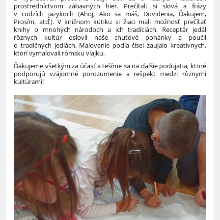
prostredníctvom zábavných hier. Prečítali si slová a frázy
v cudzích jazykoch (Ahoj, Ako sa máš, Dovidenia, Ďakujem,
Prosím, atď.). V knižnom kútiku si žiaci mali možnosť prečítať
knihy o mnohých národoch a ich tradíciách. Receptár jedál
rôznych kultúr oslovil naše chuťové poháriky a poučil
o tradičných jedlách. Maľovanie podľa čísel zaujalo kreatívnych,
ktorí vymaľovali rómsku vlajku.
Ďakujeme všetkým za účasť a tešíme sa na ďalšie podujatia, ktoré
podporujú vzájomné porozumenie a rešpekt medzi rôznymi
kultúrami!