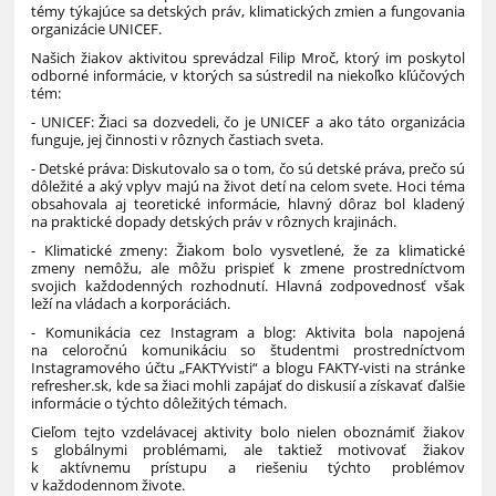
témy týkajúce sa detských práv, klimatických zmien a fungovania
organizácie UNICEF.
Našich žiakov aktivitou sprevádzal Filip Mroč, ktorý im poskytol
odborné informácie, v ktorých sa sústredil na niekoľko kľúčových
tém:
- UNICEF: Žiaci sa dozvedeli, čo je UNICEF a ako táto organizácia
funguje, jej činnosti v rôznych častiach sveta.
- Detské práva: Diskutovalo sa o tom, čo sú detské práva, prečo sú
dôležité a aký vplyv majú na život detí na celom svete. Hoci téma
obsahovala aj teoretické informácie, hlavný dôraz bol kladený
na praktické dopady detských práv v rôznych krajinách.
- Klimatické zmeny: Žiakom bolo vysvetlené, že za klimatické
zmeny nemôžu, ale môžu prispieť k zmene prostredníctvom
svojich každodenných rozhodnutí. Hlavná zodpovednosť však
leží na vládach a korporáciách.
- Komunikácia cez Instagram a blog: Aktivita bola napojená
na celoročnú komunikáciu so študentmi prostredníctvom
Instagramového účtu „FAKTYvisti“ a blogu FAKTY-visti na stránke
refresher.sk, kde sa žiaci mohli zapájať do diskusií a získavať ďalšie
informácie o týchto dôležitých témach.
Cieľom tejto vzdelávacej aktivity bolo nielen oboznámiť žiakov
s globálnymi problémami, ale taktiež motivovať žiakov
k aktívnemu prístupu a riešeniu týchto problémov
v každodennom živote.