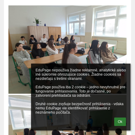
EduPage nepoužíva žiadne reklamné, analytické alebo 
iné súkromie ohrozujúce cookies. Žiadne cookies sa 
nezdieľajú s tretími stranami.

EduPage používa iba 2 cookie – jedno nevyhnutné pre 
fungovanie prihlasovania. Toto je dočasné, po 
zatvorení prehliadača sa odstráni.

Druhé cookie zvyšuje bezpečnosť prihlásenia - vďaka 
nemu EduPage vie identifikovať prihlásenie z 
neznámeho počítača.
Ok