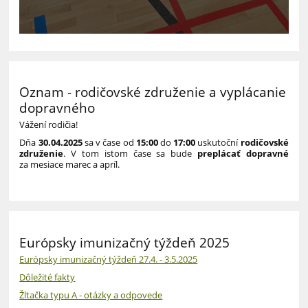
Oznam - rodičovské združenie a vyplácanie
dopravného
Vážení rodičia!
Dňa
30.04.2025
sa
v čase od
15:00
do
17:00
uskutoční
rodičovské
združenie
.
V tom istom čase sa bude
preplácať dopravné
za mesiace marec a apríl.
Európsky imunizačný týždeň 2025
Európsky imunizačný týždeň 27.4. - 3.5.2025
Dôležité fakty
Žltačka typu A - otázky a odpovede