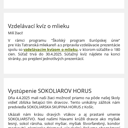
Vzdelávací kvíz o mlieku
Milí žiaci!
V rámci programu "Školský program Európskej únie“
pre Vás Tatranská mliekareň a.s
pripravila vzdelávacie prezentácie
spolu so
vzdelávacím kvízom o mlieku
, v ktorom súťažíte o 180
cien. Súťaž trvá do 30.4.2025. Súťažný kvíz nájdete na konci
stránky, po prejdení jednotlivých prezentácií.
Vystúpenie SOKOLIAROV HORUS
Dňa 4.4.2025 mali naši žiaci možnosť priamo na pôde našej školy
vidieť zblízka lietajúci tím dravcov. Tento unikátny zážitok nám
predviedla SOKOLIARSKA SKUPINA HORUS z Košíc.
Ukázali nám krásu dravých vtákov a aj prastaré umenie
SOKOLIARSTVO. Nad našimi hlavami krúžili dravce ako myšiak
lesný, sokol rároha, sokol myšiar, myšiak štvorfarebný, kondor
morkovitý, plamienka driemavá, výr skalný. Boli sme oboznámení