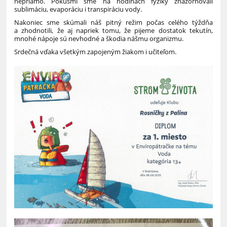
nepriamo. Pokusmi sme na hodinách fyziky znázorňovali
sublimáciu, evaporáciu i transpiráciu vody.
Nakoniec sme skúmali náš pitný režim počas celého týždňa
a zhodnotili, že aj napriek tomu, že pijeme dostatok tekutín,
mnohé nápoje sú nevhodné a škodia nášmu organizmu.
Srdečná vďaka všetkým zapojeným žiakom i učiteľom.