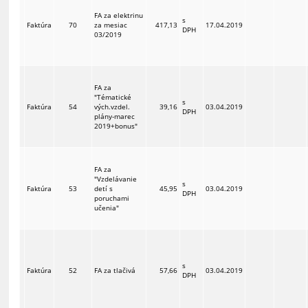
FA za elektrinu
s
Faktúra
70
za mesiac
417,13
17.04.2019
DPH
03/2019
FA za
"Tématické
s
Faktúra
54
vých.vzdel.
39,16
03.04.2019
DPH
plány-marec
2019+bonus"
FA za
"Vzdelávanie
s
Faktúra
53
detí s
45,95
03.04.2019
DPH
poruchami
učenia"
s
Faktúra
52
FA za tlačivá
57,66
03.04.2019
DPH