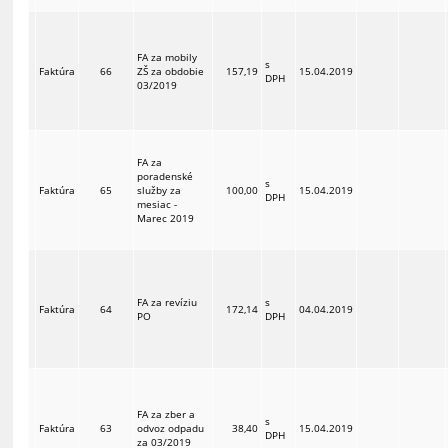
FA za mobily
s
Faktúra
66
ZŠ za obdobie
157,19
15.04.2019
DPH
03/2019
FA za
poradenské
s
Faktúra
65
služby za
100,00
15.04.2019
DPH
mesiac -
Marec 2019
FA za revíziu
s
Faktúra
64
172,14
04.04.2019
PO
DPH
FA za zber a
s
Faktúra
63
odvoz odpadu
38,40
15.04.2019
DPH
za 03/2019