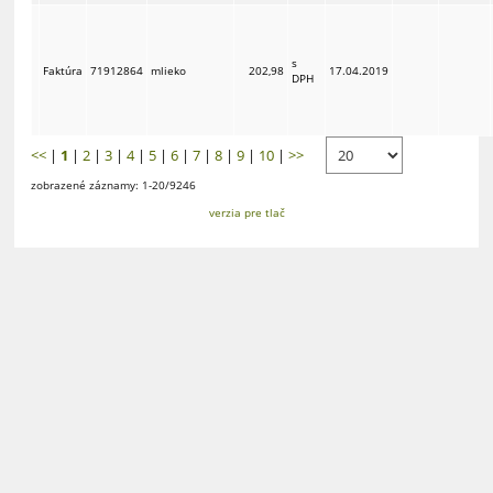
s
Faktúra
71912864
mlieko
202,98
17.04.2019
DPH
<<
|
1
|
2
|
3
|
4
|
5
|
6
|
7
|
8
|
9
|
10
|
>>
zobrazené záznamy: 1-20/9246
verzia pre tlač