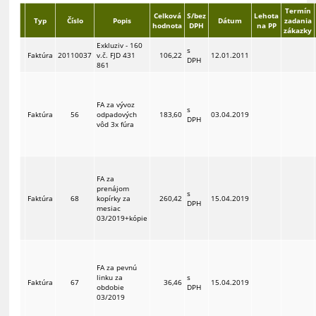
Termín
Celková
S/bez
Lehota
Typ
Číslo
Popis
Dátum
zadania
hodnota
DPH
na PP
zákazky
Exkluziv - 160
s
Faktúra
20110037
v.č. FJD 431
106,22
12.01.2011
DPH
861
FA za vývoz
s
Faktúra
56
odpadových
183,60
03.04.2019
DPH
vôd 3x fúra
FA za
prenájom
s
Faktúra
68
kopírky za
260,42
15.04.2019
DPH
mesiac
03/2019+kópie
FA za pevnú
linku za
s
Faktúra
67
36,46
15.04.2019
obdobie
DPH
03/2019