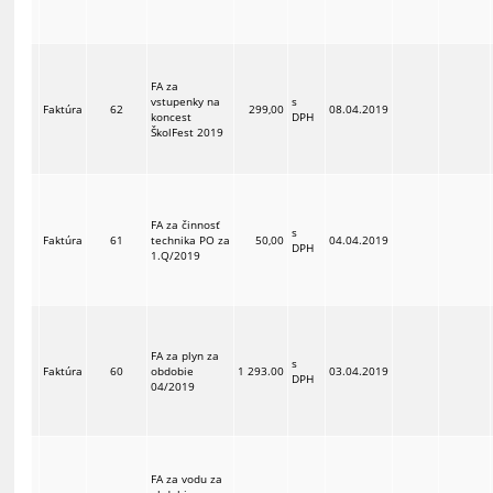
FA za
vstupenky na
s
Faktúra
62
299,00
08.04.2019
koncest
DPH
ŠkolFest 2019
FA za činnosť
s
Faktúra
61
technika PO za
50,00
04.04.2019
DPH
1.Q/2019
FA za plyn za
s
Faktúra
60
obdobie
1 293.00
03.04.2019
DPH
04/2019
FA za vodu za