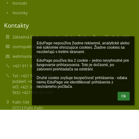
Kontakt
Novinky
Kontakty
Základná škola s materskou školou Štefana Ďurovčíka Palín 104
EduPage nepoužíva žiadne reklamné, analytické alebo 
zssmspalin@zssmspalin.sk
iné súkromie ohrozujúce cookies. Žiadne cookies sa 
nezdieľajú s tretími stranami.

webmaster@zssmspalin.sk
EduPage používa iba 2 cookie – jedno nevyhnutné pre 
fungovanie prihlasovania. Toto je dočasné, po 
+421 911 305 600
zatvorení prehliadača sa odstráni.

Tel.: +421 56 64 97 293
Druhé cookie zvyšuje bezpečnosť prihlásenia - vďaka 
Jedáleň: +421 902 310 965
nemu EduPage vie identifikovať prihlásenie z 
MŠ: +421 911 910 585
neznámeho počítača.
ŠKD: +421 903 407 600
Ok
Palín 104
07213 Palín Palín
Slovakia
35542241
Prihlásenie