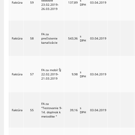
obdobie
s
Faktúra
59
137,89
03.04.2019
23.02.2019-
DPH
26.03.2019
FA za
s
Faktúra
58
prečistenie
543,36
03.04.2019
DPH
kanalizácie
FA za mobil ŠJ
s
Faktúra
57
22.02.2019-
9,98
03.04.2019
DPH
21.03.2019
FA za
"Testovanie 9-
s
Faktúra
55
39,16
03.04.2019
14. doplnok k
DPH
metodike "