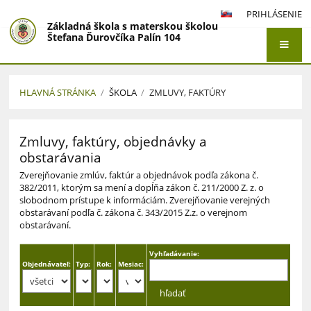
PRIHLÁSENIE
Základná škola s materskou školou
Štefana Ďurovčíka Palín 104
HLAVNÁ STRÁNKA
/
ŠKOLA
/
ZMLUVY, FAKTÚRY
Zmluvy,
Zmluvy, faktúry, objednávky a
faktúry
obstarávania
Zverejňovanie zmlúv, faktúr a objednávok podľa zákona č.
382/2011, ktorým sa mení a dopĺňa zákon č. 211/2000 Z. z. o
slobodnom prístupe k informáciám. Zverejňovanie verejných
obstarávaní podľa č. zákona č. 343/2015 Z.z. o verejnom
obstarávaní.
Vyhľadávanie:
Objednávateľ:
Typ:
Rok:
Mesiac: