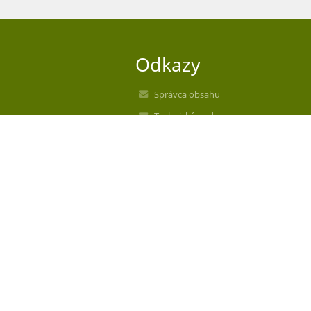
Odkazy
Správca obsahu
Technická podpora
Vyhlásenie o prístupnosti
Právne informácie
Zásady ochrany osobných údajov
Údaje o prevádzkovateľovi
Mapa stránok
O nás
Kontakt
Novinky