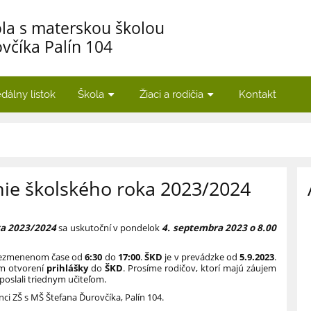
la s materskou školou
včíka Palín 104
dálny lístok
Škola
Žiaci a rodičia
Kontakt
nie školského roka 2023/2024
ka 2023/2024
sa uskutoční v pondelok
4. septembra 2023 o 8.00
 nezmenenom čase od
6:30
do
17:00
.
ŠKD
je v prevádzke od
5.9.2023
.
om otvorení
prihlášky
do
ŠKD
. Prosíme rodičov, ktorí majú záujem
poslali triednym učiteľom.
ci ZŠ s MŠ Štefana Ďurovčíka, Palín 104.