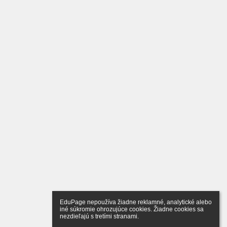
EduPage nepoužíva žiadne reklamné, analytické alebo 
iné súkromie ohrozujúce cookies. Žiadne cookies sa 
nezdieľajú s tretími stranami.
