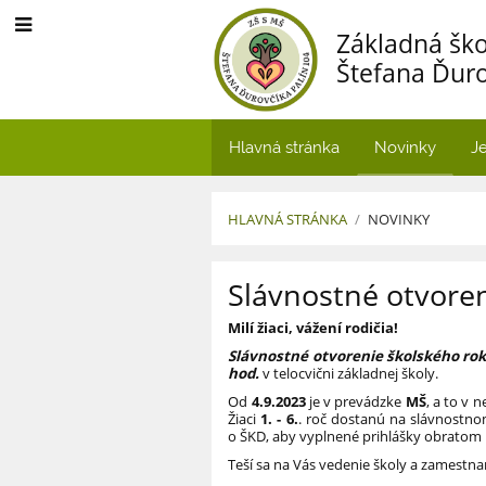
Základná ško
Štefana Ďuro
Hlavná stránka
Novinky
Je
HLAVNÁ STRÁNKA
/
NOVINKY
Novinky
Slávnostné otvore
Milí žiaci, vážení rodičia!
Slávnostné otvorenie školského ro
hod.
v telocvični základnej školy.
Od
4.9.2023
je v prevádzke
MŠ
, a to v
Žiaci
1. - 6.
. roč dostanú na slávnostn
o ŠKD, aby vyplnené prihlášky obratom 
Teší sa na Vás vedenie školy a zamestnan