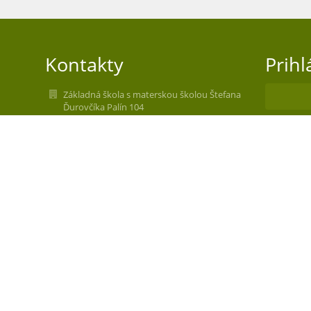
Kontakty
Prihl
Základná škola s materskou školou Štefana
Ďurovčíka Palín 104
Nev
zssmspalin@zssmspalin.sk
webmaster@zssmspalin.sk
+421 911 305 600
Tel.: +421 56 64 97 293
Jedáleň: +421 902 310 965
MŠ: +421 911 910 585
ŠKD: +421 903 407 600
Palín 104
07213 Palín Palín
Slovakia
35542241