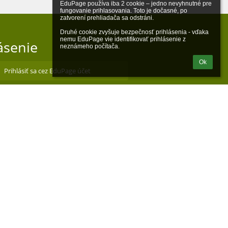
EduPage používa iba 2 cookie – jedno nevyhnutné pre 
fungovanie prihlasovania. Toto je dočasné, po 
zatvorení prehliadača sa odstráni.

Druhé cookie zvyšuje bezpečnosť prihlásenia - vďaka 
nemu EduPage vie identifikovať prihlásenie z 
ásenie
neznámeho počítača.
Ok
Prihlásiť sa cez EduPage účet
iem prihlasovacie meno alebo heslo