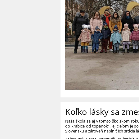
Koľko lásky sa zme
Naša škola sa aj v tomto školskom roku 
do krabice od topánok“. Jej cieľom je 
Slovensku a zároveň naplniť ich srdcia l
Tohto roku sme pripravili 28 krabíc