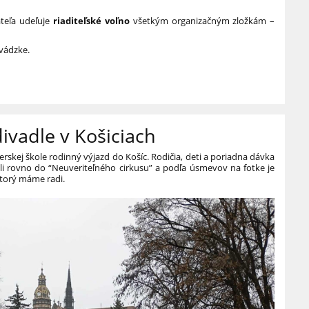
ateľa udeľuje
riaditeľské voľno
všetkým organizačným zložkám –
vádzke.
vadle v Košiciach
rskej škole rodinný výjazd do Košíc. Rodičia, deti a poriadna dávka
li rovno do “Neuveriteľného cirkusu” a podľa úsmevov na fotke je
ktorý máme radi.