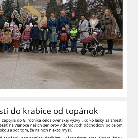
stí do krabice od topánok
zapojila do 8. ročníka celoslovenskej výzvy: „Koľko lásky sa zmestí
potešiť na Vianoce našich seniorov v domovoch dôchodcov po celom
áskou a pocitom, že na nich niekto myslí.
 od topánok naplnených darčekmi. Dôchodcom sme okrem čajov,