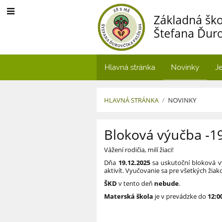
Základná ško
Štefana Ďuro
Hlavná stránka
Novinky
Je
HLAVNÁ STRÁNKA
/
NOVINKY
Novinky
Bloková výučba -1
Vážení rodičia, milí žiaci!
Dňa
19.12.2025
sa uskutoční bloková vý
aktivít. Vyučovanie sa pre všetkých žiak
ŠKD
v tento deň
nebude
.
Materská škola
je v prevádzke do
12:0