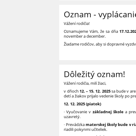
Oznam - vyplácan
Vážení rodičia!
Oznamujeme Vám, že sa dňa
17.12.20
november a december.
Žiadame rodičov, aby si dopravné vyzdv
Dôležitý oznam!
Vážení rodičia, milí žiaci,
v dňoch
12. – 15. 12. 2025
sa bude v areá
detí a žiakov prijalo vedenie školy po p
12. 12. 2025 (piatok)
· Vyučovanie v
základnej škole
a pre
uzavretý.
· Prevádzka
materskej školy bude v 
riadili pokynmi učiteliek.