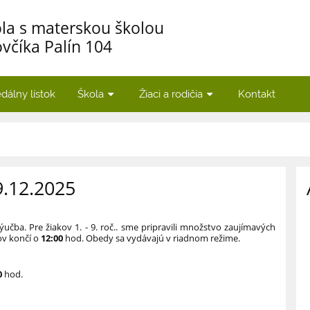
la s materskou školou
včíka Palín 104
dálny lístok
Škola
Žiaci a rodičia
Kontakt
9.12.2025
učba. Pre žiakov 1. - 9. roč.. sme pripravili množstvo zaujímavých
ov končí o
12:00
hod. Obedy sa vydávajú v riadnom režime.
0
hod.