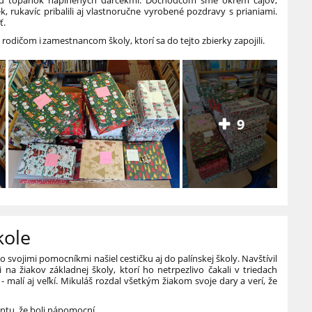
ek, rukavíc pribalili aj vlastnoručne vyrobené pozdravy s prianiami.
ť.
dičom i zamestnancom školy, ktorí sa do tejto zbierky zapojili.
9
kole
 svojimi pomocníkmi našiel cestičku aj do palínskej školy. Navštívil
 na žiakov základnej školy, ktorí ho netrpezlivo čakali v triedach
i - malí aj veľkí. Mikuláš rozdal všetkým žiakom svoje dary a verí, že
tu, že boli nápomocní.