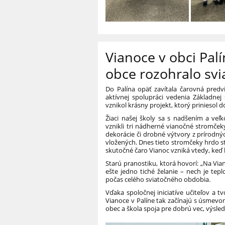
Vianoce v obci Palí
obce rozohralo sv
Do Palína opäť zavítala čarovná pred
aktívnej spolupráci vedenia Základne
vznikol krásny projekt, ktorý priniesol d
Žiaci našej školy sa s nadšením a veľ
vznikli tri nádherné vianočné stromček
dekorácie či drobné výtvory z prírodnýc
vložených. Dnes tieto stromčeky hrdo 
skutočné čaro Vianoc vzniká vtedy, keď ľ
Starú pranostiku, ktorá hovorí: „Na Viano
ešte jedno tiché želanie – nech je tepl
počas celého sviatočného obdobia.
Vďaka spoločnej iniciatíve učiteľov a t
Vianoce v Palíne tak začínajú s úsmevo
obec a škola spoja pre dobrú vec, výsled