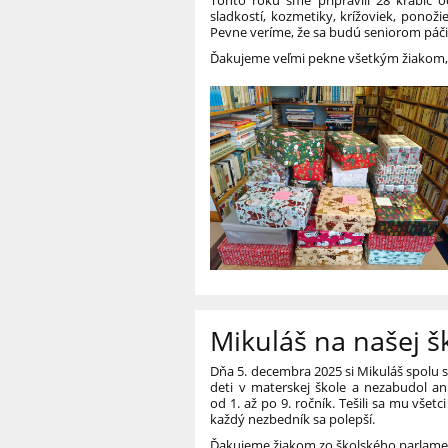
sladkostí, kozmetiky, krížoviek, ponoži
Pevne veríme, že sa budú seniorom páči
Ďakujeme veľmi pekne všetkým žiakom, ro
Mikuláš na našej š
Dňa 5. decembra 2025 si Mikuláš spolu so
deti v materskej škole a nezabudol ani
od 1. až po 9. ročník. Tešili sa mu všetc
každý nezbedník sa polepší.
Ďakujeme žiakom zo školského parlamen