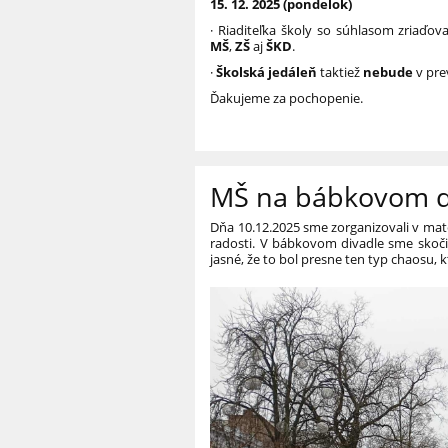
15. 12. 2025 (pondelok)
· Riaditeľka školy so súhlasom zriaďov
MŠ
,
ZŠ
aj
ŠKD
.
·
Školská jedáleň
taktiež
nebude
v pre
Ďakujeme za pochopenie.
MŠ na bábkovom di
Dňa 10.12.2025 sme zorganizovali v mate
radosti. V bábkovom divadle sme skoči
jasné, že to bol presne ten typ chaosu, 