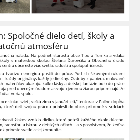
n: Spoločné dielo detí, školy a
iatočnú atmosféru
vianočná nálada. Na podnet starostu obce Tibora Tomka a vďaka
j školy s materskou školou Štefana Ďurovčíka a Obecného úradu
o centra obce ešte viac svetla, radosti a spolupatričnosti.
kou tvorivou energiou pustili do práce. Pod ich šikovnými rukami
y - každý originálny, každý jedinečný. Ozdoby z papiera, maľované
h materiálov ukazujú, koľko lásky a detskej fantázie bolo do práce
stoja pred obecným úradom a svojou jemnou žiarou pripomínajú, že
udia tvoria spolu.
ce slnko svieti, veľká zima v januári letí,“ tentoraz v Palíne dopĺňa
o, ktoré deti svojou prácou priniesli do obce, prítomné v srdciach
vorivosti žiakov vzniklo dielko, ktoré poteší každého okoloidúceho.
m, radosťou a iskrou v detských očiach – a s posolstvom, že keď sa
ok prinesie svetlo celej komunite.