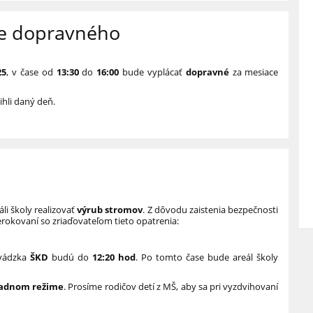
ie dopravného
25
, v čase od
13:30
do
16:00
bude vyplácať
dopravné
za mesiace
ihli daný deň.
li školy realizovať
výrub stromov
. Z dôvodu zaistenia bezpečnosti
rerokovaní so zriaďovateľom tieto opatrenia:
vádzka
ŠKD
budú do
12:20 hod
. Po tomto čase bude areál školy
riadnom režime
. Prosíme rodičov detí z MŠ, aby sa pri vyzdvihovaní