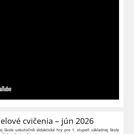
čelové cvičenia – jún 2026
j škole uskutočnili didaktické hry pre 1. stupeň základnej školy