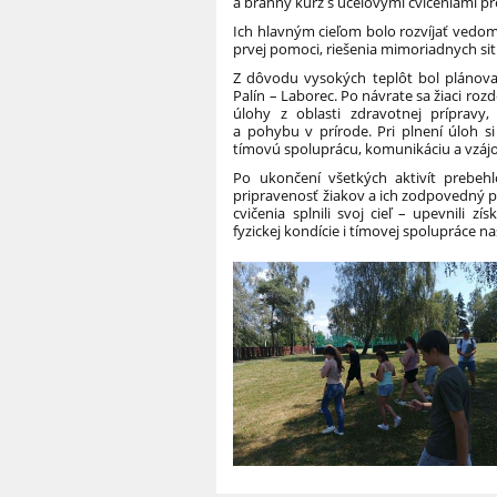
a branný kurz s účelovými cvičeniami pr
Ich hlavným cieľom bolo rozvíjať vedomo
prvej pomoci, riešenia mimoriadnych sit
Z dôvodu vysokých teplôt bol plánov
Palín – Laborec. Po návrate sa žiaci rozde
úlohy z oblasti zdravotnej prípravy
a pohybu v prírode. Pri plnení úloh si 
tímovú spoluprácu, komunikáciu a vzá
Po ukončení všetkých aktivít prebehl
pripravenosť žiakov a ich zodpovedný p
cvičenia splnili svoj cieľ – upevnili z
fyzickej kondície i tímovej spolupráce na