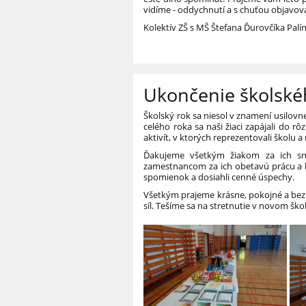
vidíme - oddychnutí a s chuťou objavov
Kolektív ZŠ s MŠ Štefana Ďurovčíka Palí
Ukončenie školské
Školský rok sa niesol v znamení usilov
celého roka sa naši žiaci zapájali do rô
aktivít, v ktorých reprezentovali školu a 
Ďakujeme všetkým žiakom za ich s
zamestnancom za ich obetavú prácu a 
spomienok a dosiahli cenné úspechy.
Všetkým prajeme krásne, pokojné a bez
síl. Tešíme sa na stretnutie v novom šk