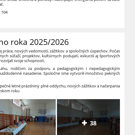
ať.
n 104
ho roka 2025/2026
nej práce, nových vedomostí, zážitkov a spoločných úspechov. Počas
znych súťaží, projektov, kultúrnych podujatí, exkurzií aj športových
rozvíjali svoje schopnosti.
nahu, rodičom za podporu a pedagogickým i nepedagogickým
každodenné nasadenie. Spoločne sme vytvorili množstvo pekných
pečné letné prázdniny plné oddychu, nových zážitkov a načerpania
olskom roku
38