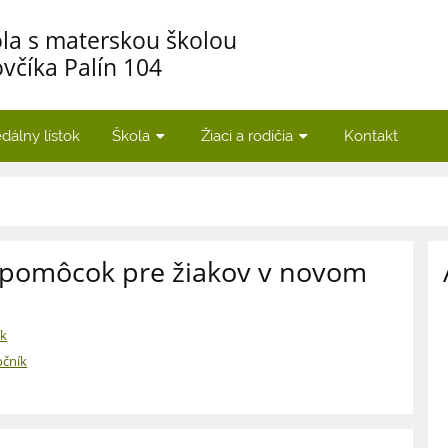
la s materskou školou
včíka Palín 104
dálny lístok
Škola
Žiaci a rodičia
Kontakt
 pomôcok pre žiakov v novom
ík
očník