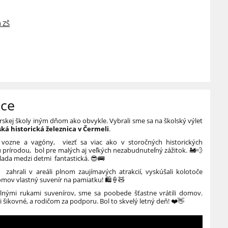
u ZŠ
ice
rskej školy iným dňom ako obvykle. Vybrali sme sa na školský výlet
ká historická železnica v Čermeli
.
é vozne a vagóny, viezť sa viac ako v storočných historických
prírodou, bol pre malých aj veľkých nezabudnuteľný zážitok. 🚂💨
álada medzi detmi fantastická. 😎🚌
, zahrali v areáli plnom zaujímavých atrakcií, vyskúšali kolotoče
 domov vlastný suvenír na pamiatku! 🛍️🍦🧸
 plnými rukami suvenírov, sme sa poobede šťastne vrátili domov.
šikovné, a rodičom za podporu. Bol to skvelý letný deň! ❤️👋