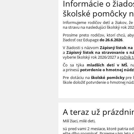
Informácie o žiado
školské pomôcky n
Informujeme rodičov detí a žiakov, že 
na stravu
na nasledujúci školský rok 20
Prosíme preto rodičov, ktorí chcú, a
žiadosť cez Edupage
do 26.6.2026
.
V žiadosti s názvom
Zápisný lístok na
a
Zápisný lístok na stravovanie s n
vyberie školský rok 2026/2027 a
ročník 
Čo sa týka
mladších detí v MŠ
, n
a prinesú
potvrdenie o hmotnej núdz
Pre dotáciu na
školské pomôcky
pre 
škole doložiť potvrdenie o hmotnej núdz
A teraz už prázdni
Milí žiaci, milé deti,
sú pred vami 2 mesiace, ktoré patria od
ešte dlho spomínať. Prajeme vám leto p