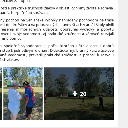
e žiakov 2. stupňa.
sti a praktické zručnosti žiakov v oblasti ochrany života a zdravia,
uácií a bezpečného správania.
aný pochod na Senianske rybníky nahradený pochodom na trase
lili do družstiev a na pripravených stanovištiach v areáli školy plnili
, riešenia mimoriadnych udalostí, dopravnej výchovy a pobytu
overili svoje vedomosti aj praktické zručnosti a zároveň rozvíjali
jomnú pomoc.
o spoločné vyhodnotenie, počas ktorého učitelia ocenili dobrú
rístup k jednotlivým úlohám. Didaktické hry, branný kurz a účelové
ískané vedomosti, preverili praktické zručnosti a prispeli k rozvoju
šich žiakov.
20