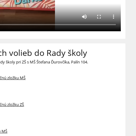
h volieb do Rady školy
dy školy pri ZŠ s MŠ Štefana Ďurovčíka, Palín 104.
ačnú zložku MŠ
čnú zložku ZŠ
u MŠ