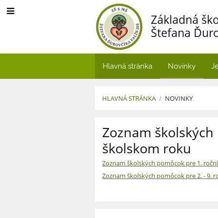
Základná ško
Štefana Ďuro
Hlavná stránka
Novinky
Je
HLAVNÁ STRÁNKA
/
NOVINKY
Novinky
Zoznam školských
školskom roku
Zoznam školských pomôcok pre 1. ročn
Zoznam školských pomôcok pre 2. - 9. r