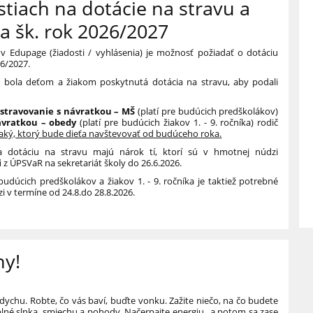
stiach na dotácie na stravu a
a šk. rok 2026/2027
v Edupage (žiadosti / vyhlásenia)
je možnosť
požiadať o dotáciu
26/2027.
by bola deťom a žiakom poskytnutá dotácia na stravu, aby podali
 stravovanie s návratkou – MŠ
(platí pre budúcich predškolákov)
ávratkou – obedy
(platí pre budúcich žiakov 1. - 9. ročníka) rodič
taký, ktorý bude dieťa navštevovať od budúceho roka.
a dotáciu na stravu majú nárok tí, ktorí sú v hmotnej núdzi
i
z ÚPSVaR na sekretariát školy do 26.6.2026.
budúcich predškolákov a žiakov 1. - 9. ročníka je taktiež potrebné
i v termíne od 24.8.do 28.8.2026.
ny!
dychu. Robte, čo vás baví, buďte vonku. Zažite niečo, na čo budete
lné slnka, smiechu a pohody. Načerpajte energiu...a potom sa zase