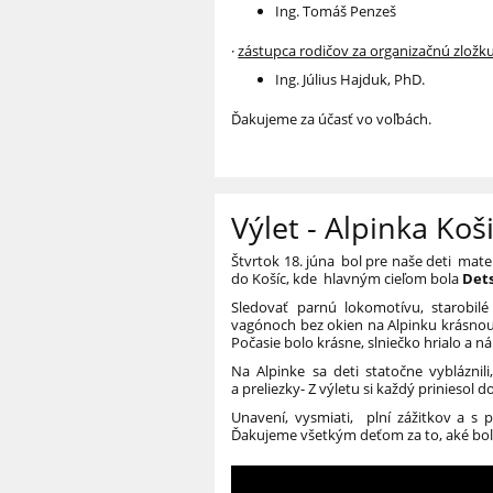
Ing. Tomáš Penzeš
·
zástupca rodičov za organizačnú zložk
Ing. Július Hajduk, PhD.
Ďakujeme za účasť vo voľbách.
Výlet - Alpinka Koš
Štvrtok 18. júna bol pre naše deti mate
do Košíc, kde hlavným cieľom bola
Dets
Sledovať parnú lokomotívu, starobil
vagónoch bez okien na Alpinku krásnou 
Počasie bolo krásne, slniečko hrialo a n
Na Alpinke sa deti statočne vybláznili
a preliezky- Z výletu si každý priniesol
Unavení, vysmiati, plní zážitkov a s
Ďakujeme všetkým deťom za to, aké boli 