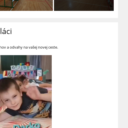
láci
chov a odvahy na vašej novej ceste.