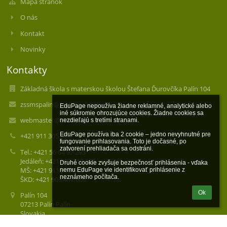
Mapa stránok
O nás
Kontakt
Novinky
Kontakty
Základná škola s materskou školou Štefana Ďurovčíka Palín 104
zssmspalin@zssmspalin.sk
EduPage nepoužíva žiadne reklamné, analytické alebo 
iné súkromie ohrozujúce cookies. Žiadne cookies sa 
webmaster@zssmspalin.sk
nezdieľajú s tretími stranami.

EduPage používa iba 2 cookie – jedno nevyhnutné pre 
+421 911 305 600
fungovanie prihlasovania. Toto je dočasné, po 
zatvorení prehliadača sa odstráni.

Tel.: +421 56 64 97 293
Jedáleň: +421 902 310 965
Druhé cookie zvyšuje bezpečnosť prihlásenia - vďaka 
MŠ: +421 911 910 585
nemu EduPage vie identifikovať prihlásenie z 
neznámeho počítača.
ŠKD: +421 903 407 600
Ok
Palín 104
07213 Palín Palín
Slovakia