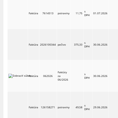
s
Faktúra
7614513
potraviny
11,75
01.07.2026
DPH
s
Faktúra
2026100344
pečivo
375,33
30.06.2026
DPH
Faktúry
s
Faktúra
062026
za
30.06.2026
DPH
06/2026
s
Faktúra
126158271
potraviny
49,58
29.06.2026
DPH