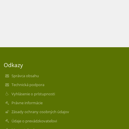
Odkazy
Správca obsahu
Technická podpora
Vyhlásenie o prístupnosti
Právne informácie
Zásady ochrany osobných údajov
Údaje o prevádzkovateľovi