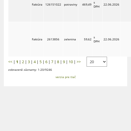
s
Faktúra
126151022
potraviny
469,49
22.06.2026
DPH
s
Faktúra
2613856
zelenina
59,62
22.06.2026
DPH
<<
|
1
|
2
|
3
|
4
|
5
|
6
|
7
|
8
|
9
|
10
|
>>
zobrazené záznamy: 1-20/9246
verzia pre tlač