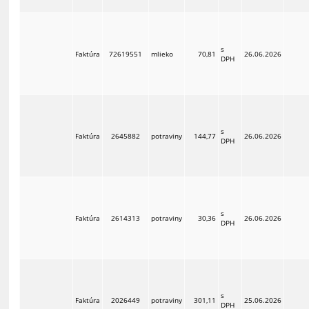
s
Faktúra
72619551
mlieko
70,81
26.06.2026
DPH
s
Faktúra
2645882
potraviny
144,77
26.06.2026
DPH
s
Faktúra
2614313
potraviny
30,36
26.06.2026
DPH
s
Faktúra
2026449
potraviny
301,11
25.06.2026
DPH