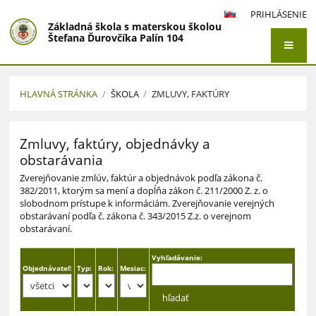
PRIHLÁSENIE
Základná škola s materskou školou
Štefana Ďurovčíka Palín 104
HLAVNÁ STRÁNKA
/
ŠKOLA
/
ZMLUVY, FAKTÚRY
Zmluvy,
Zmluvy, faktúry, objednávky a
faktúry
obstarávania
Zverejňovanie zmlúv, faktúr a objednávok podľa zákona č.
382/2011, ktorým sa mení a dopĺňa zákon č. 211/2000 Z. z. o
slobodnom prístupe k informáciám. Zverejňovanie verejných
obstarávaní podľa č. zákona č. 343/2015 Z.z. o verejnom
obstarávaní.
Vyhľadávanie:
Objednávateľ:
Typ:
Rok:
Mesiac: