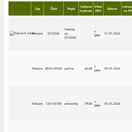
Celková
S/bez
Lehot
Typ
Číslo
Popis
Dátum
hodnota
DPH
na PP
Faktúry
s
Faktúra
07/2026
za
31.07.2026
DPH
07/2026
s
Faktúra
2026100353
pečivo
42,08
09.07.2026
DPH
s
Faktúra
126165783
potraviny
79,04
06.07.2026
DPH